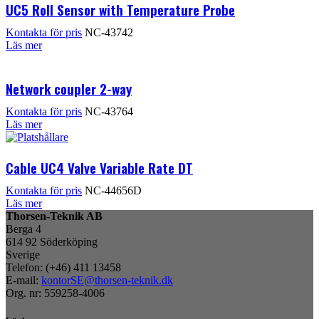
UC5 Roll Sensor with Temperature Probe
Kontakta för pris
NC-43742
Läs mer
Network coupler 2-way
Kontakta för pris
NC-43764
Läs mer
Cable UC4 Valve Variable Rate DT
Kontakta för pris
NC-44656D
Läs mer
Thorsen-Teknik AB
Berga 4
614 92 Söderköping
Sverige
Telefon: (+46) 411 13458
E-mail:
kontorSE@thorsen-teknik.dk
Org. nr: 559258-4006