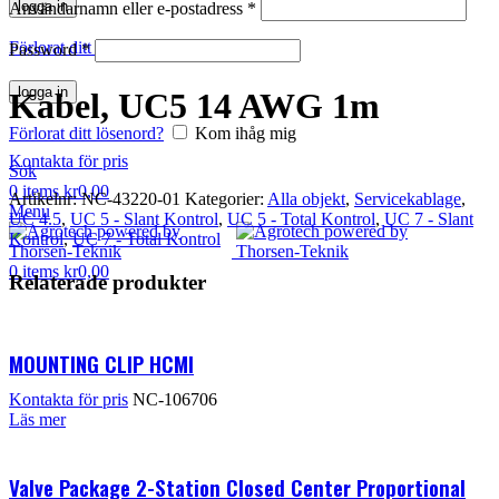
logga in
Användarnamn eller e-postadress
*
Klicka för att förstora
Förlorat ditt lösenord?
Kom ihåg mig
Password
*
logga in
Kabel, UC5 14 AWG 1m
Förlorat ditt lösenord?
Kom ihåg mig
Kontakta för pris
Sök
0
items
kr
0,00
Artikelnr:
NC-43220-01
Kategorier:
Alla objekt
,
Servicekablage
,
Menu
UC 4.5
,
UC 5 - Slant Kontrol
,
UC 5 - Total Kontrol
,
UC 7 - Slant
Kontrol
,
UC 7 - Total Kontrol
0
items
kr
0,00
Relaterade produkter
MOUNTING CLIP HCMI
Kontakta för pris
NC-106706
Läs mer
Valve Package 2-Station Closed Center Proportional