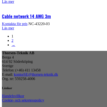
Läs mer
Cable network 14 AWG 3m
Kontakta för pris
NC-43220-03
Läs mer
1
2
→
Thorsen-Teknik AB
Berga 4
614 92 Söderköping
Sverige
Telefon: (+46) 411 13458
E-mail:
kontorSE@thorsen-teknik.dk
Org. nr: 559258-4006
Länkar
Handelsvillkor
Cookie- och sekretesspolicy