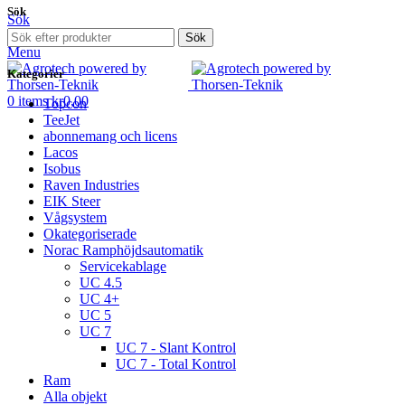
Sök
Sök
0
items
kr
0,00
Sök
Menu
Kategorier
0
items
kr
0,00
Topcon
TeeJet
abonnemang och licens
Lacos
Isobus
Raven Industries
EIK Steer
Vågsystem
Okategoriserade
Norac Ramphöjdsautomatik
Servicekablage
UC 4.5
UC 4+
UC 5
UC 7
UC 7 - Slant Kontrol
UC 7 - Total Kontrol
Ram
Alla objekt