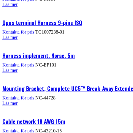
Läs mer
Opus terminal Harness 9-pins ISO
Kontakta för pris
TC1007238-01
Läs mer
Harness implement. Norac. 5m
Kontakta för pris
NC-EP101
Läs mer
Mounting Bracket, Complete UC5™ Break-Away Extend
Kontakta för pris
NC-44728
Läs mer
Cable network 18 AWG 15m
Kontakta för pris
NC-43210-15