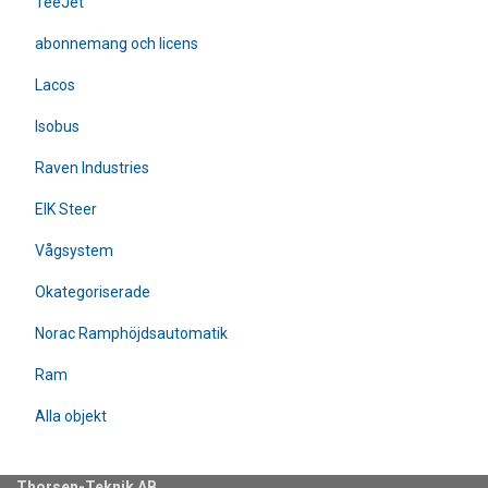
TeeJet
abonnemang och licens
Lacos
Isobus
Raven Industries
EIK Steer
Vågsystem
Okategoriserade
Norac Ramphöjdsautomatik
Ram
Alla objekt
Thorsen-Teknik AB