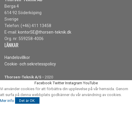
Berga 4
614 92 Söderköping
Sverige
Telefon: (+46) 411 13458
E-mail:
kontorSE@thorsen-teknik.dk
Org. nr: 559258-4006
LÄNKAR
Handelsvillkor
Cookie- och sekretesspolicy
Thorsen-Teknik A/S -
2020
Facebook
Twitter
Instagram
YouTube
Vi använder cookies för att förbättra din upplevelse på vår hemsida. Genom
att surfa på denna webbplats godkänner du vår användning av cookies.
Mer info
Det är OK.