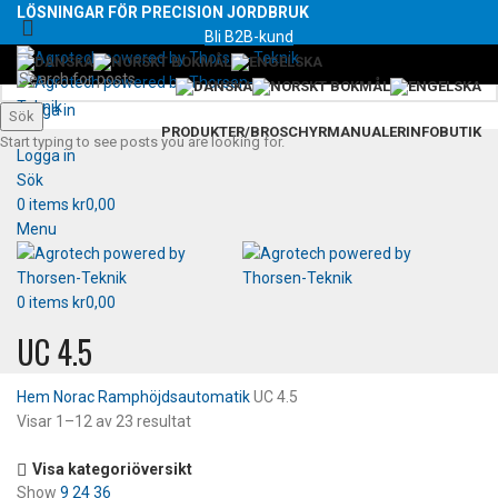
LÖSNINGAR FÖR PRECISION JORDBRUK
Bli B2B-kund
Logga in
Sök
PRODUKTER/BROSCHYR
MANUALER
INFO
BUTIK
Start typing to see posts you are looking for.
Logga in
Sök
0
items
kr
0,00
Menu
0
items
kr
0,00
UC 4.5
Hem
Norac Ramphöjdsautomatik
UC 4.5
Visar 1–12 av 23 resultat
Visa kategoriöversikt
Show
9
24
36