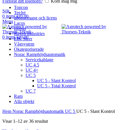
Förlorat ditt lösenord?
Kom ihåg mig
Topcon
Sök
TeeJet
0
items
kr
0,00
abonnemang och licens
Menu
Lacos
Isobus
Raven Industries
0
items
kr
0,00
EIK Steer
Vågsystem
Okategoriserade
Norac Ramphöjdsautomatik
Servicekablage
UC 4.5
UC 4+
UC 5
UC 5 - Slant Kontrol
UC 5 - Total Kontrol
UC 7
Ram
Alla objekt
Hem
Norac Ramphöjdsautomatik
UC 5
UC 5 - Slant Kontrol
Visar 1–12 av 36 resultat