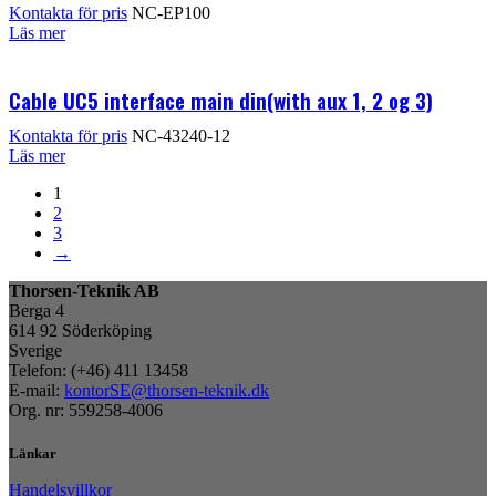
Kontakta för pris
NC-EP100
Läs mer
Cable UC5 interface main din(with aux 1, 2 og 3)
Kontakta för pris
NC-43240-12
Läs mer
1
2
3
→
Thorsen-Teknik AB
Berga 4
614 92 Söderköping
Sverige
Telefon: (+46) 411 13458
E-mail:
kontorSE@thorsen-teknik.dk
Org. nr: 559258-4006
Länkar
Handelsvillkor