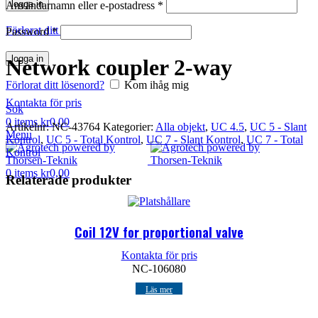
logga in
Användarnamn eller e-postadress
*
Klicka för att förstora
Förlorat ditt lösenord?
Kom ihåg mig
Password
*
logga in
Network coupler 2-way
Förlorat ditt lösenord?
Kom ihåg mig
Kontakta för pris
Sök
0
items
kr
0,00
Artikelnr:
NC-43764
Kategorier:
Alla objekt
,
UC 4.5
,
UC 5 - Slant
Menu
Kontrol
,
UC 5 - Total Kontrol
,
UC 7 - Slant Kontrol
,
UC 7 - Total
Kontrol
0
items
kr
0,00
Relaterade produkter
Coil 12V for proportional valve
Kontakta för pris
NC-106080
Läs mer