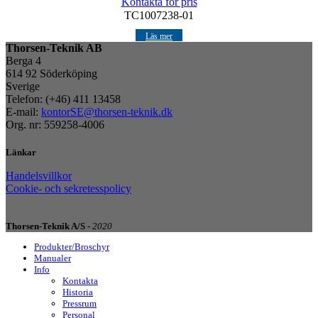
Kontakta för pris
TC1007238-01
Läs mer
Thorsen-Teknik AB
Berga 4
614 92 Söderköping
Sverige
Telefon: (+46) 411 13458
E-mail:
kontorSE@thorsen-teknik.dk
Org. nr: 559258-4006
Länkar
Handelsvillkor
Cookie- och sekretesspolicy
Thorsen-Teknik A/S -
2020
Produkter/Broschyr
Manualer
Info
Kontakta
Historia
Pressrum
Personal