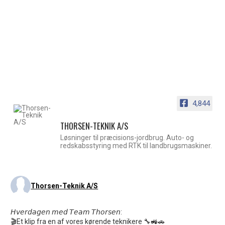
4,844
THORSEN-TEKNIK A/S
Løsninger til præcisions-jordbrug. Auto- og
redskabsstyring med RTK til landbrugsmaskiner.
Thorsen-Teknik A/S
𝘏𝘷𝘦𝘳𝘥𝘢𝘨𝘦𝘯 𝘮𝘦𝘥 𝘛𝘦𝘢𝘮 𝘛𝘩𝘰𝘳𝘴𝘦𝘯:
🎬Et klip fra en af vores kørende teknikere 🔧🚜🚗