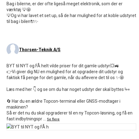
Bag i bilerne, er der ofte ligeså meget elektronik, som der er
værktøj 💡🤩
💡Og vi har lavet et set up, så de har mulighed for at koble udstyret
til bag i bilen🔌✨
Thorsen-Teknik A/S
BYT til NYT og FÅ helt vilde priser for dit gamle udstyr💥🚜
👉Vi giver dig NU en mulighed for at opgradere dit udstyr og
faktisk få penge for det gamle, når du aflevere det til os ✨🤩
Læs med her 👇 og se om du har noget udstyr der skal byttes !👀
🔄 Har du en ældre Topcon-terminal eller GNSS-modtager i
maskinen?
Så er det nu du skal opgraderer til en ny Topcon-løsning, og få en
fast indbytningspr
...
Se flere