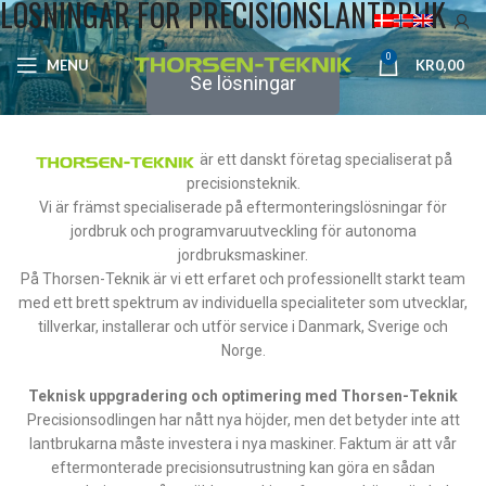
LÖSNINGAR FÖR PRECISIONSLANTBRUK
0
MENU
KR
0,00
Se lösningar
är ett danskt företag specialiserat på
precisionsteknik.
Vi är främst specialiserade på eftermonteringslösningar för
jordbruk och programvaruutveckling för autonoma
jordbruksmaskiner.
På Thorsen-Teknik är vi ett erfaret och professionellt starkt team
med ett brett spektrum av individuella specialiteter som utvecklar,
tillverkar, installerar och utför service i Danmark, Sverige och
Norge.
Teknisk uppgradering och optimering med Thorsen-Teknik
Precisionsodlingen har nått nya höjder, men det betyder inte att
lantbrukarna måste investera i nya maskiner. Faktum är att vår
eftermonterade precisionsutrustning kan göra en sådan