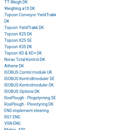
TT Weigh DK
Weighlog a10 DK
Topcon Conveyor YieldTrakk
DK
Topcon YieldTrakk DK
Topcon X25 DK
Topcon X25 SE
Topcon X35 DK
Topcon XD & XD+ DK
Norac Total Kontrol DK
Athene DK
ISOBUS Contol module UK
ISOBUS Kontrollmoduler SE
ISOBUS Kontrolmoduler DK
ISOBUS Options DK
RosPlough - Plogstyrning SE
RosPlough - Plovstyring DK
ENG implement steering
RS1 ENG
VSN ENG
Matrix_430