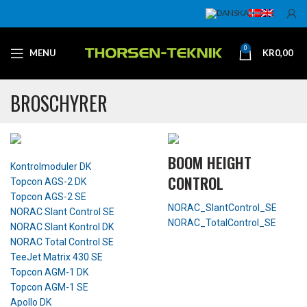
0
MENU
KR
0,00
BROSCHYRER
BOOM HEIGHT
Kontrolmoduler DK
CONTROL
Topcon AGS-2 DK
Topcon AGS-2 SE
NORAC_SlantControl_SE
NORAC Slant Control SE
NORAC_TotalControl_SE
NORAC Slant Kontrol DK
NORAC Total Control SE
TeeJet Matrix 430 SE
Topcon AGM-1 DK
Topcon AGM-1 SE
Apollo DK