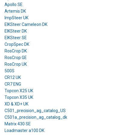
Apollo SE
Artemis DK
ImpSteer UK
EIKSteer Cameleon DK
EIKSteer DK
EIKSteer SE
CropSpec DK
RosCrop DK
RosCrop GE
RosCrop UK
500S
CR12 UK
CR7 ENG
Topcon X25 UK
Topcon X35 UK
XD & XD+ UK
C501_precision_ag_catalog_US
C501a_precision_ag_catalog_dk
Matrix 430 SE
Loadmaster a100 DK