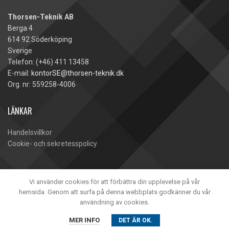
Thorsen-Teknik AB
Berga 4
614 92 Söderköping
Sverige
Telefon: (+46) 411 13458
E-mail:
kontorSE@thorsen-teknik.dk
Org. nr: 559258-4006
LÄNKAR
Handelsvillkor
Cookie- och sekretesspolicy
Vi använder cookies för att förbättra din upplevelse på vår
hemsida. Genom att surfa på denna webbplats godkänner du vår
användning av cookies.
Thorsen-Teknik A/S -
2020
MER INFO
DET ÄR OK.