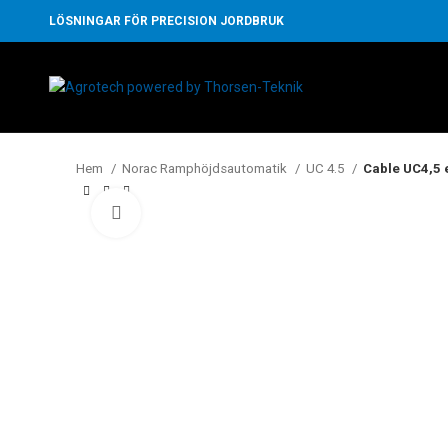
LÖSNINGAR FÖR PRECISION JORDBRUK
Hem
Norac Ramphöjdsautomatik
UC 4.5
Cable UC4,5 
Klicka för att förstora