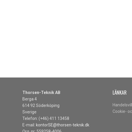
LÄNKAR
Thorsen-Teknik AB
Berga 4
Handelsvil
614 92 Söderköping
Cookie- oc
Sverige
Telefon: (+46) 411 13458
E-mail:
kontorSE@thorsen-teknik.dk
Org. nr: 559258-4006