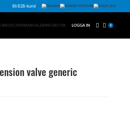
Bli B2B-kund
R/BROSCHYR
MANUALER
INFO
BUTIK
LOGGA IN
0
ension valve generic