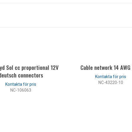
yd Sol cc proportional 12V
Cable network 14 AWG
deutsch connectors
NC-43220-10
NC-106063
LÄS MER
LÄS MER