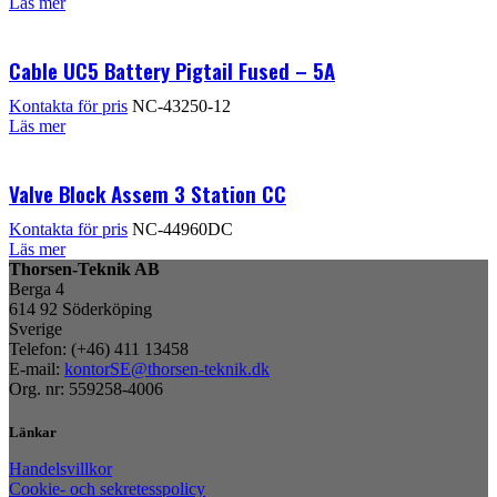
Läs mer
Cable UC5 Battery Pigtail Fused – 5A
Kontakta för pris
NC-43250-12
Läs mer
Valve Block Assem 3 Station CC
Kontakta för pris
NC-44960DC
Läs mer
Thorsen-Teknik AB
Berga 4
614 92 Söderköping
Sverige
Telefon: (+46) 411 13458
E-mail:
kontorSE@thorsen-teknik.dk
Org. nr: 559258-4006
Länkar
Handelsvillkor
Cookie- och sekretesspolicy