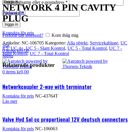
logga in
Användarnamn eller e-postadress
*
NETWORK 4 PIN CAVITY
Förlorat ditt lösenord?
Kom ihåg mig
Password
*
PLUG
logga in
Kontakta för pris
Förlorat ditt lösenord?
Kom ihåg mig
Artikelnr:
NC-106705
Kategorier:
Alla objekt
,
Servicekablage
,
UC
Sök
4.5
,
UC 4+
,
UC 5 - Slant Kontrol
,
UC 5 - Total Kontrol
,
UC 7 -
0
items
kr
0,00
Slant Kontrol
,
UC 7 - Total Kontrol
Menu
Relaterade produkter
0
items
kr
0,00
Networkcoupler 2-way with terminator
Kontakta för pris
NC-43764T
Läs mer
Valve Hyd Sol cc proportional 12V deutsch connectors
Kontakta för pris
NC-106063