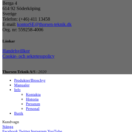
Berga 4
614 92 Söderköping
Sverige
Telefon: (+46) 411 13458
E-mail:
kontorSE@thorsen-teknik.dk
Org. nr: 559258-4006
Länkar
Handelsvillkor
Cookie- och sekretesspolicy
Thorsen-Teknik A/S -
2020
Produkter/Broschyr
Manualer
Info
Kontakta
Historia
Pressrum
Personal
Butik
Kundvagn
Stänga
Facebook
Twitter
Instagram
YouTube