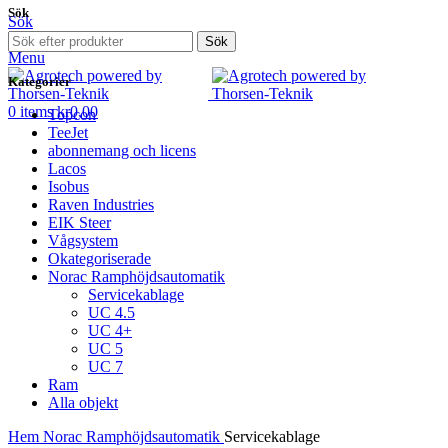
Sök
Sök
0
items
kr
0,00
Sök
Menu
Kategorier
0
items
kr
0,00
Topcon
TeeJet
abonnemang och licens
Lacos
Isobus
Raven Industries
EIK Steer
Vågsystem
Okategoriserade
Norac Ramphöjdsautomatik
Servicekablage
UC 4.5
UC 4+
UC 5
UC 7
Ram
Alla objekt
Hem
Norac Ramphöjdsautomatik
Servicekablage