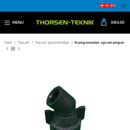
0
MENU
KR
0,00
Hem
TeeJet
TeeJet sprutdetaljer
Komponenter sprutramper