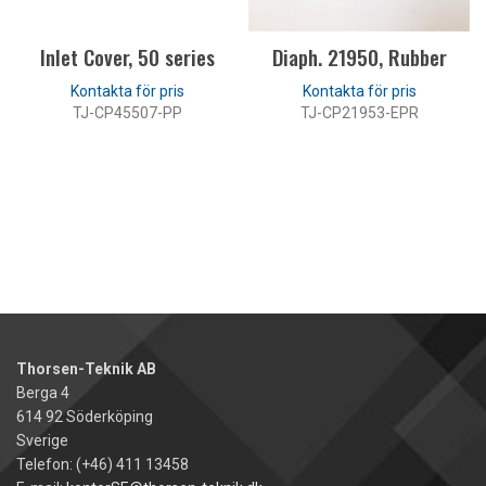
Inlet Cover, 50 series
Diaph. 21950, Rubber
TJ-CP45507-PP
TJ-CP21953-EPR
LÄS MER
LÄS MER
Thorsen-Teknik AB
Berga 4
614 92 Söderköping
Sverige
Telefon: (+46) 411 13458