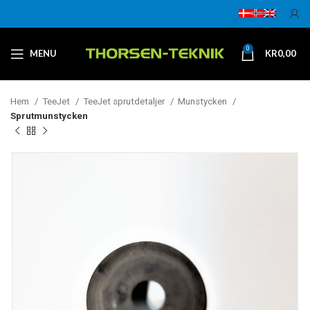
0
MENU
KR
0,00
Hem
TeeJet
TeeJet sprutdetaljer
Munstycken
Sprutmunstycken