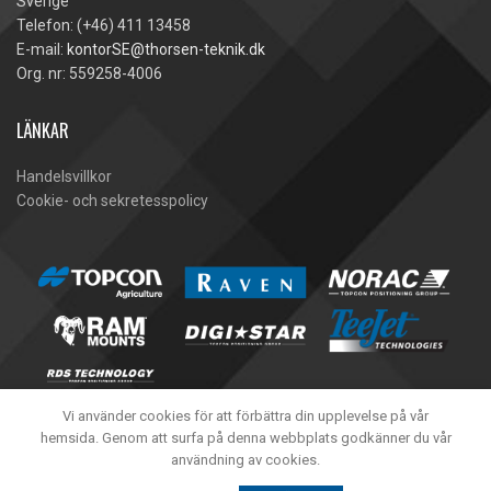
Sverige
Telefon: (+46) 411 13458
E-mail:
kontorSE@thorsen-teknik.dk
Org. nr: 559258-4006
LÄNKAR
Handelsvillkor
Cookie- och sekretesspolicy
Vi använder cookies för att förbättra din upplevelse på vår
hemsida. Genom att surfa på denna webbplats godkänner du vår
användning av cookies.
Thorsen-Teknik A/S -
2020