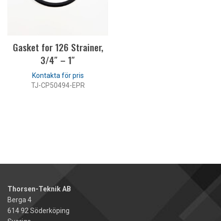
LÄS MER
Gasket for 126 Strainer,
3/4″ – 1″
TJ-CP50494-EPR
LÄS MER
Thorsen-Teknik AB
Berga 4
614 92 Söderköping