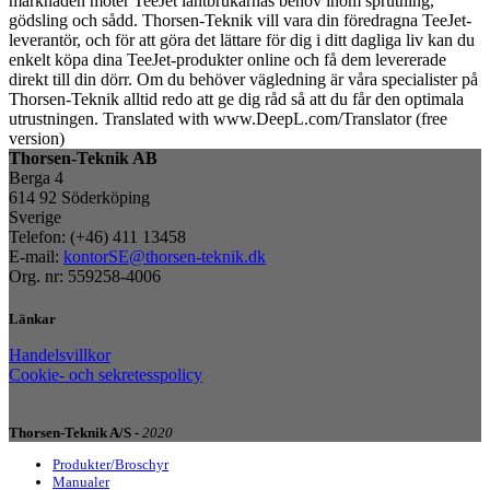
marknaden möter TeeJet lantbrukarnas behov inom sprutning,
gödsling och sådd. Thorsen-Teknik vill vara din föredragna TeeJet-
leverantör, och för att göra det lättare för dig i ditt dagliga liv kan du
enkelt köpa dina TeeJet-produkter online och få dem levererade
direkt till din dörr. Om du behöver vägledning är våra specialister på
Thorsen-Teknik alltid redo att ge dig råd så att du får den optimala
utrustningen. Translated with www.DeepL.com/Translator (free
version)
Thorsen-Teknik AB
Berga 4
614 92 Söderköping
Sverige
Telefon: (+46) 411 13458
E-mail:
kontorSE@thorsen-teknik.dk
Org. nr: 559258-4006
Länkar
Handelsvillkor
Cookie- och sekretesspolicy
Thorsen-Teknik A/S -
2020
Produkter/Broschyr
Manualer