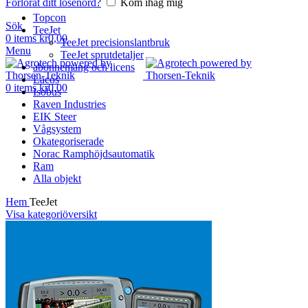
Förlorat ditt lösenord?
Kom ihåg mig
Topcon
Sök
TeeJet
0
items
kr
0,00
TeeJet precisionslantbruk
Menu
TeeJet sprutdetaljer
abonnemang och licens
Lacos
0
items
kr
0,00
Isobus
Raven Industries
EIK Steer
Vågsystem
Okategoriserade
Norac Ramphöjdsautomatik
Ram
Alla objekt
Hem
TeeJet
Visa kategoriöversikt