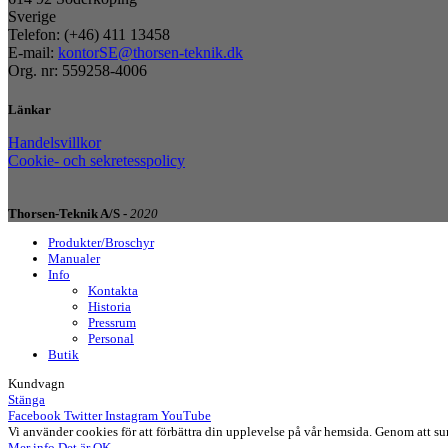
Sverige
Telefon: (+46) 411 13458
E-mail:
kontorSE@thorsen-teknik.dk
Org. nr: 559258-4006
Länkar
Handelsvillkor
Cookie- och sekretesspolicy
Thorsen-Teknik A/S -
2020
Produkter/Broschyr
Manualer
Info
Kontakta
Historia
Pressrum
Personal
Butik
Kundvagn
Stänga
Facebook
Twitter
Instagram
YouTube
Vi använder cookies för att förbättra din upplevelse på vår hemsida. Genom att 
Mer info
Det är OK.