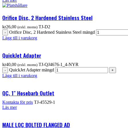
Läs mer
Orifice Disc, 2 Hardened Stainless Steel
kr
26,00
TJ-D2
(exkl. moms)
Orifice Disc, 2 Hardened Stainless Steel mängd
Lägg till i varukorg
QuickJet Adapter
kr
40,00
TJ-QJ4676-1_4-NYR
(exkl. moms)
QuickJet Adapter mängd
Lägg till i varukorg
QC, 1″ Hosebarb Outlet
Kontakta för pris
TJ-45529-1
Läs mer
MALE LQC BOLTED FLANGED AD