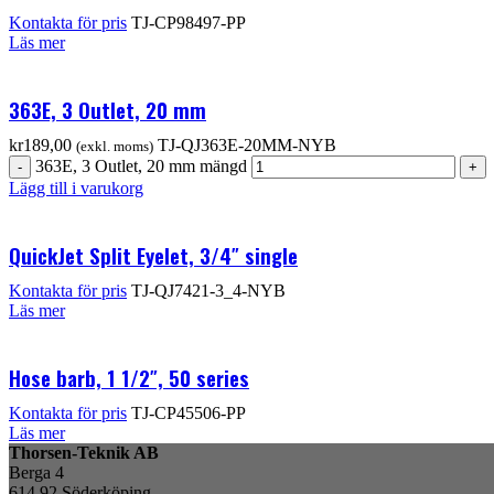
Kontakta för pris
TJ-CP98497-PP
Läs mer
363E, 3 Outlet, 20 mm
kr
189,00
TJ-QJ363E-20MM-NYB
(exkl. moms)
363E, 3 Outlet, 20 mm mängd
Lägg till i varukorg
QuickJet Split Eyelet, 3/4″ single
Kontakta för pris
TJ-QJ7421-3_4-NYB
Läs mer
Hose barb, 1 1/2″, 50 series
Kontakta för pris
TJ-CP45506-PP
Läs mer
Thorsen-Teknik AB
Berga 4
614 92 Söderköping