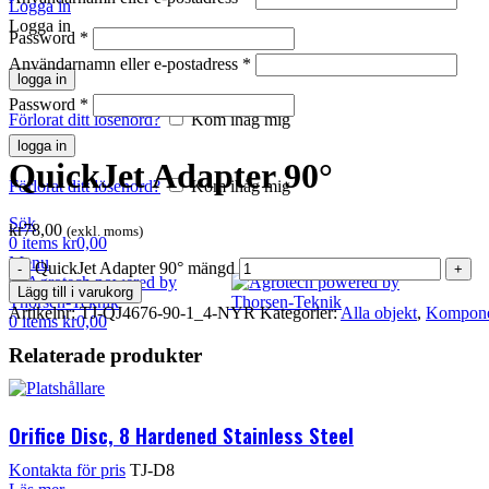
Logga in
Logga in
Password
*
Användarnamn eller e-postadress
*
logga in
Klicka för att förstora
Password
*
Förlorat ditt lösenord?
Kom ihåg mig
logga in
QuickJet Adapter 90°
Förlorat ditt lösenord?
Kom ihåg mig
Sök
kr
78,00
(exkl. moms)
0
items
kr
0,00
Menu
QuickJet Adapter 90° mängd
Lägg till i varukorg
Artikelnr:
TJ-QJ4676-90-1_4-NYR
Kategorier:
Alla objekt
,
Komponen
0
items
kr
0,00
Relaterade produkter
Orifice Disc, 8 Hardened Stainless Steel
Kontakta för pris
TJ-D8