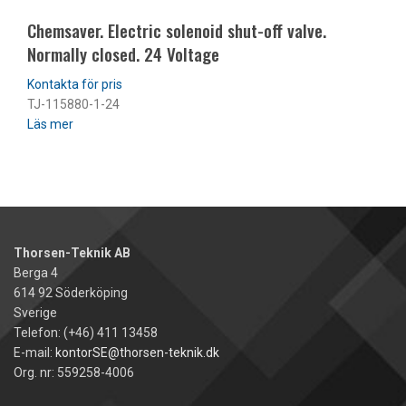
Chemsaver. Electric solenoid shut-off valve.
Normally closed. 24 Voltage
TJ-115880-1-24
Läs mer
Thorsen-Teknik AB
Berga 4
614 92 Söderköping
Sverige
Telefon: (+46) 411 13458
E-mail:
kontorSE@thorsen-teknik.dk
Org. nr: 559258-4006