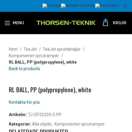
0
MENU
KR
0,00
Hem
TeeJet
TeeJet sprutdetaljer
Komponenter sprutramper
RL BALL, PP (polypropylene), white
Back to products
Klicka för att förstora
RL BALL, PP (polypropylene), white
Artikelnr:
TJ-CP22259-2-PP
Kategorier:
Alla objekt
,
Komponenter sprutramper
RELATERADE PRODUKTER