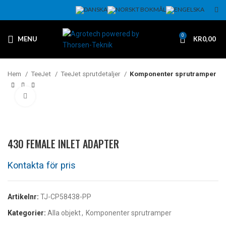
0
MENU
KR
0,00
Hem
TeeJet
TeeJet sprutdetaljer
Komponenter sprutramper
Klicka för att förstora
430 FEMALE INLET ADAPTER
Artikelnr:
TJ-CP58438-PP
Kategorier:
Alla objekt
,
Komponenter sprutramper