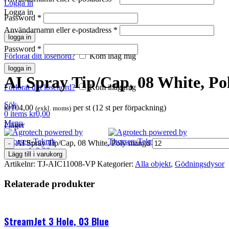
Logga in
Logga in
Password
*
Användarnamn eller e-postadress
*
logga in
Klicka för att förstora
Password
*
Förlorat ditt lösenord?
Kom ihåg mig
logga in
AI Spray Tip/Cap, 08 White, Po
Förlorat ditt lösenord?
Kom ihåg mig
Sök
kr
104,00
per st (12 st per förpackning)
(exkl. moms)
0
items
kr
0,00
Menu
I lager
AI Spray Tip/Cap, 08 White, Poly mängd
0
items
kr
0,00
Lägg till i varukorg
Artikelnr:
TJ-AIC11008-VP
Kategorier:
Alla objekt
,
Gödningsdysor
Relaterade produkter
StreamJet 3 Hole, 03 Blue