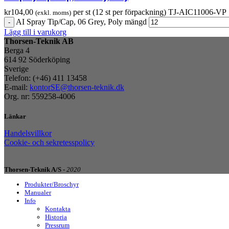
kr
104,00
per st (12 st per förpackning)
TJ-AIC11006-VP
(exkl. moms)
AI Spray Tip/Cap, 06 Grey, Poly mängd
Lägg till i varukorg
Thorsen-Teknik AB
Berga 4
614 92 Söderköping
Sverige
Telefon: (+46) 411 13458
E-mail:
kontorSE@thorsen-teknik.dk
Org. nr: 559258-4006
Länkar
Handelsvillkor
Cookie- och sekretesspolicy
Thorsen-Teknik A/S -
2020
Produkter/Broschyr
Manualer
Info
Kontakta
Historia
Pressrum