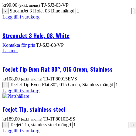
kr
99,00
TJ-SJ3-03-VP
(exkl. moms)
StreamJet 3 Hole, 03 Blue mängd
Lägg till i varukorg
StreamJet 3 Hole, 08, White
Kontakta för pris
TJ-SJ3-08-VP
Läs mer
TeeJet Tip Even Flat 80°, 015 Green, Stainless
kr
108,00
TJ-TP80015EVS
(exkl. moms)
TeeJet Tip Even Flat 80°, 015 Green, Stainless mängd
Lägg till i varukorg
Teejet Tip, stainless steel
kr
189,00
TJ-TP8010E-SS
(exkl. moms)
Teejet Tip, stainless steel mängd
Lägg till i varukorg