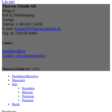
Läs mer
Thorsen-Teknik AB
Berga 4
614 92 Söderköping
Sverige
Telefon: (+46) 411 13458
E-mail:
kontorSE@thorsen-teknik.dk
Org. nr: 559258-4006
Länkar
Handelsvillkor
Cookie- och sekretesspolicy
Thorsen-Teknik A/S -
2020
Produkter/Broschyr
Manualer
Info
Kontakta
Historia
Pressrum
Personal
Butik
Kundvagn