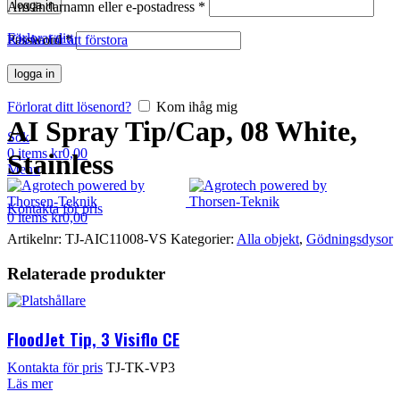
logga in
Användarnamn eller e-postadress
*
Förlorat ditt lösenord?
Kom ihåg mig
Password
Klicka för att förstora
*
logga in
Förlorat ditt lösenord?
Kom ihåg mig
AI Spray Tip/Cap, 08 White,
Sök
0
items
kr
0,00
Stainless
Menu
Kontakta för pris
0
items
kr
0,00
Artikelnr:
TJ-AIC11008-VS
Kategorier:
Alla objekt
,
Gödningsdysor
Relaterade produkter
FloodJet Tip, 3 Visiflo CE
Kontakta för pris
TJ-TK-VP3
Läs mer