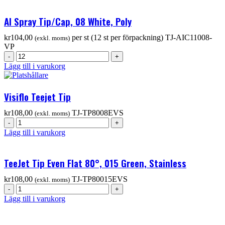
AI Spray Tip/Cap, 08 White, Poly
kr
104,00
per st (12 st per förpackning)
TJ-AIC11008-
(exkl. moms)
VP
Lägg till i varukorg
Visiflo Teejet Tip
kr
108,00
TJ-TP8008EVS
(exkl. moms)
Lägg till i varukorg
TeeJet Tip Even Flat 80°, 015 Green, Stainless
kr
108,00
TJ-TP80015EVS
(exkl. moms)
Lägg till i varukorg