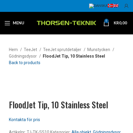
0
MENU
KR
0,00
Hem
TeeJet
TeeJet sprutdetaljer
Munstycken
Gödningsdysor
FloodJet Tip, 10 Stainless Steel
Back to products
Klicka för att förstora
FloodJet Tip, 10 Stainless Steel
Artikelnr:
TJ-TK-SS10
Kategorier:
Alla objekt
,
Gödningsdysor