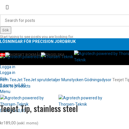
Sök
Start typing to see posts you are looking for.
LÖSNINGAR FÖR PRECISION JORDBRUK
Logga in
Logga in
Sök
Hem
TeeJet
TeeJet sprutdetaljer
Munstycken
Gödningsdysor
Teejet Ti
0
items
kr
0,00
Back to products
Menu
Klicka för att förstora
Teejet Tip, stainless steel
0
items
kr
0,00
kr
189,00
(exkl. moms)