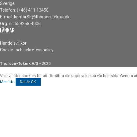
Sverige
Telefon: (+46) 411 13458
E-mail:
kontorSE@thorsen-teknik.dk
Org. nr: 559258-4006
LÄNKAR
Handelsvillkor
Cookie- och sekretesspolicy
Thorsen-Teknik A/S -
2020
Vi använder cookies för att förbättra din upplevelse på vår hemsida. Genom 
Mer info
Det är OK.