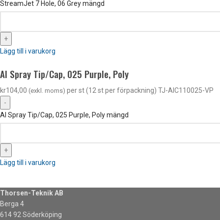
StreamJet 7 Hole, 06 Grey mängd
Lägg till i varukorg
AI Spray Tip/Cap, 025 Purple, Poly
kr
104,00
per st (12 st per förpackning)
TJ-AIC110025-VP
(exkl. moms)
AI Spray Tip/Cap, 025 Purple, Poly mängd
Lägg till i varukorg
Thorsen-Teknik AB
Berga 4
614 92 Söderköping