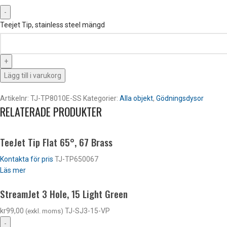
Teejet Tip, stainless steel mängd
Lägg till i varukorg
Artikelnr:
TJ-TP8010E-SS
Kategorier:
Alla objekt
,
Gödningsdysor
RELATERADE PRODUKTER
TeeJet Tip Flat 65°, 67 Brass
Kontakta för pris
TJ-TP650067
Läs mer
StreamJet 3 Hole, 15 Light Green
kr
99,00
TJ-SJ3-15-VP
(exkl. moms)