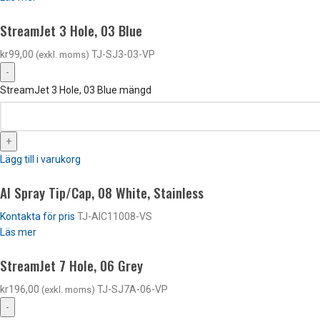
StreamJet 3 Hole, 03 Blue
kr
99,00
TJ-SJ3-03-VP
(exkl. moms)
StreamJet 3 Hole, 03 Blue mängd
Lägg till i varukorg
AI Spray Tip/Cap, 08 White, Stainless
Kontakta för pris
TJ-AIC11008-VS
Läs mer
StreamJet 7 Hole, 06 Grey
kr
196,00
TJ-SJ7A-06-VP
(exkl. moms)