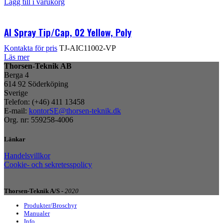
Lägg till i varukorg
AI Spray Tip/Cap, 02 Yellow, Poly
Kontakta för pris
TJ-AIC11002-VP
Läs mer
Thorsen-Teknik AB
Berga 4
614 92 Söderköping
Sverige
Telefon: (+46) 411 13458
E-mail:
kontorSE@thorsen-teknik.dk
Org. nr: 559258-4006
Länkar
Handelsvillkor
Cookie- och sekretesspolicy
Thorsen-Teknik A/S -
2020
Produkter/Broschyr
Manualer
Info