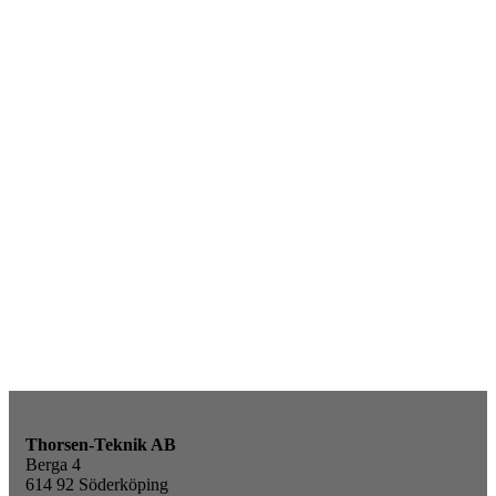
Thorsen-Teknik AB
Berga 4
614 92 Söderköping