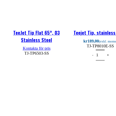
TeeJet Tip Flat 65°, 03
Teejet Tip, stainless
Stainless Steel
kr
TJ-TP8010E-SS
TJ-TP6503-SS
Läs mer
Lägg till i varukorg