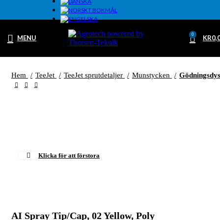
0
MENU
KR
0,
Hem
TeeJet
TeeJet sprutdetaljer
Munstycken
Gödningsdy
Klicka för att förstora
AI Spray Tip/Cap, 02 Yellow, Poly