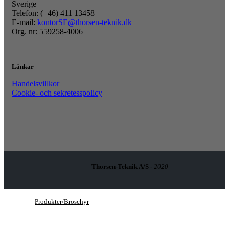
Sverige
Telefon: (+46) 411 13458
E-mail:
kontorSE@thorsen-teknik.dk
Org. nr: 559258-4006
Länkar
Handelsvillkor
Cookie- och sekretesspolicy
Thorsen-Teknik A/S -
2020
Produkter/Broschyr