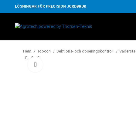
LÖSNINGAR FÖR PRECISION JORDBRUK
Hem
Topcon
Sektions- och doseringskontroll
Väderst
Klicka för att förstora