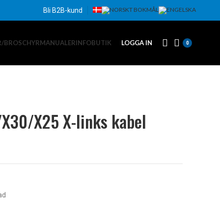
Bli B2B-kund
R/BROSCHYR
MANUALER
INFO
BUTIK
LOGGA IN
0
/X30/X25 X-links kabel
ad