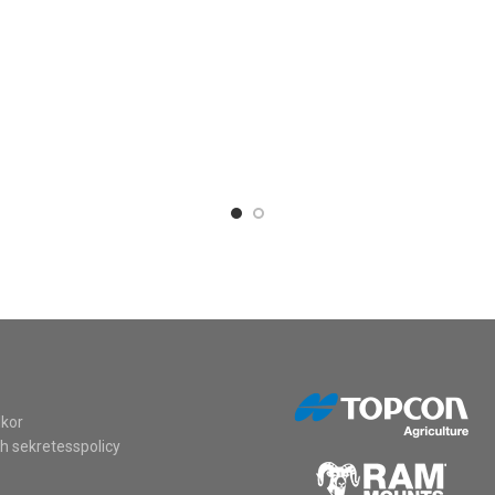
lkor
h sekretesspolicy