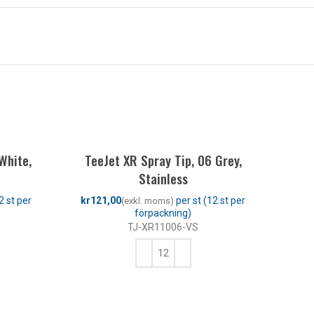
White,
TeeJet XR Spray Tip, 06 Grey,
Stainless
kr
TJ-XR11006-VS
LÄGG TILL I VARUKORG