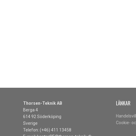
LÄNKAR
Thorsen-Teknik AB
Berga 4
Handelsvil
614 92 Söderköping
Cookie- oc
Sverige
Telefon: (+46) 411 13458