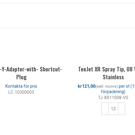
-Y-Adapter-with- Shortcut-
TeeJet XR Spray Tip, 08 
Plug
Stainless
kr
LC-10300003
TJ-XR11008-VS
LÄS MER
LÄGG TILL I VARUKORG