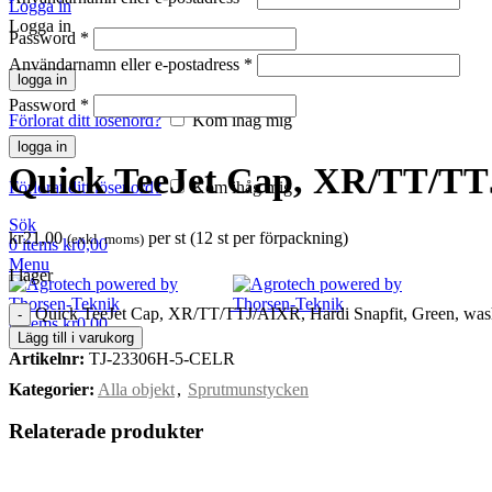
Logga in
Logga in
Password
*
Användarnamn eller e-postadress
*
logga in
Klicka för att förstora
Password
*
Förlorat ditt lösenord?
Kom ihåg mig
logga in
Quick TeeJet Cap, XR/TT/TTJ
Förlorat ditt lösenord?
Kom ihåg mig
Sök
kr
21,00
per st (12 st per förpackning)
(exkl. moms)
0
items
kr
0,00
Menu
I lager
Quick TeeJet Cap, XR/TT/TTJ/AIXR, Hardi Snapfit, Green, wa
0
items
kr
0,00
Lägg till i varukorg
Artikelnr:
TJ-23306H-5-CELR
Kategorier:
Alla objekt
,
Sprutmunstycken
Relaterade produkter