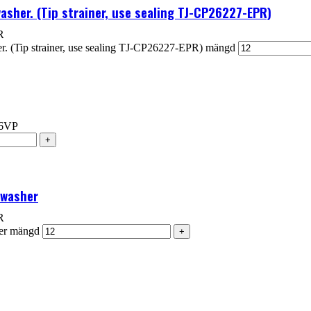
 washer. (Tip strainer, use sealing TJ-CP26227-EPR)
R
r. (Tip strainer, use sealing TJ-CP26227-EPR) mängd
06VP
 washer
R
her mängd