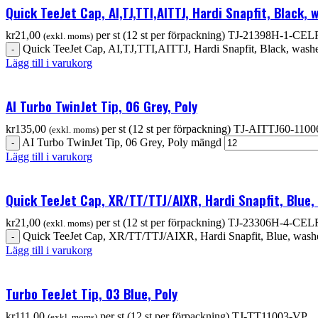
Quick TeeJet Cap, AI,TJ,TTI,AITTJ, Hardi Snapfit, Black,
kr
21,00
per st (12 st per förpackning)
TJ-21398H-1-CEL
(exkl. moms)
Quick TeeJet Cap, AI,TJ,TTI,AITTJ, Hardi Snapfit, Black, washe
Lägg till i varukorg
AI Turbo TwinJet Tip, 06 Grey, Poly
kr
135,00
per st (12 st per förpackning)
TJ-AITTJ60-110
(exkl. moms)
AI Turbo TwinJet Tip, 06 Grey, Poly mängd
Lägg till i varukorg
Quick TeeJet Cap, XR/TT/TTJ/AIXR, Hardi Snapfit, Blue,
kr
21,00
per st (12 st per förpackning)
TJ-23306H-4-CEL
(exkl. moms)
Quick TeeJet Cap, XR/TT/TTJ/AIXR, Hardi Snapfit, Blue, was
Lägg till i varukorg
Turbo TeeJet Tip, 03 Blue, Poly
kr
111,00
per st (12 st per förpackning)
TJ-TT11003-VP
(exkl. moms)