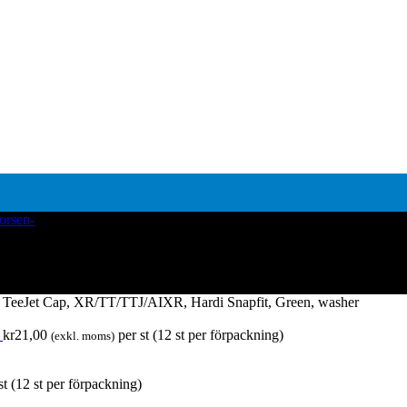
 TeeJet Cap, XR/TT/TTJ/AIXR, Hardi Snapfit, Green, washer
r
kr
21,00
per st (12 st per förpackning)
(exkl. moms)
st (12 st per förpackning)