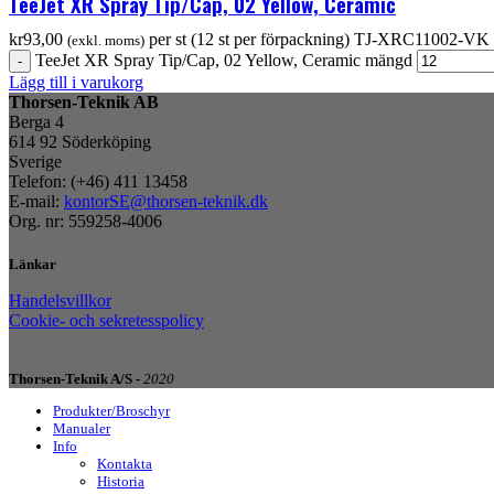
TeeJet XR Spray Tip/Cap, 02 Yellow, Ceramic
kr
93,00
per st (12 st per förpackning)
TJ-XRC11002-VK
(exkl. moms)
TeeJet XR Spray Tip/Cap, 02 Yellow, Ceramic mängd
Lägg till i varukorg
Thorsen-Teknik AB
Berga 4
614 92 Söderköping
Sverige
Telefon: (+46) 411 13458
E-mail:
kontorSE@thorsen-teknik.dk
Org. nr: 559258-4006
Länkar
Handelsvillkor
Cookie- och sekretesspolicy
Thorsen-Teknik A/S -
2020
Produkter/Broschyr
Manualer
Info
Kontakta
Historia