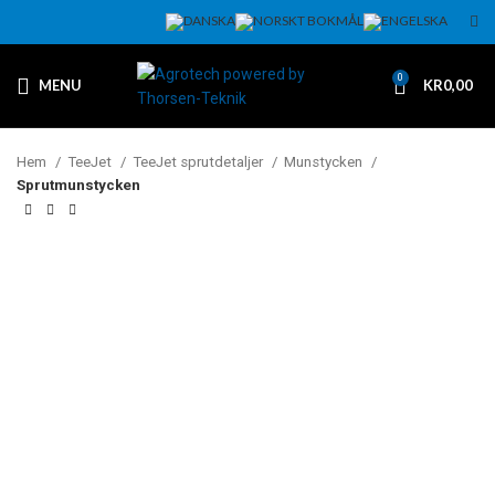
0
MENU
KR
0,00
Hem
TeeJet
TeeJet sprutdetaljer
Munstycken
Sprutmunstycken