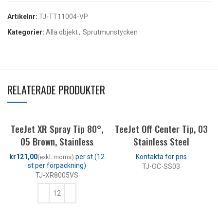
Artikelnr:
TJ-TT11004-VP
Kategorier:
Alla objekt
,
Sprutmunstycken
RELATERADE PRODUKTER
TeeJet XR Spray Tip 80°,
TeeJet Off Center Tip, 03
05 Brown, Stainless
Stainless Steel
kr
TJ-OC-SS03
TJ-XR8005VS
LÄS MER
LÄGG TILL I VARUKORG