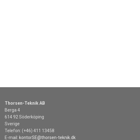
Thorsen-Teknik AB
Berga 4
614 92 Söderköping
Sverige
Telefon: (+46) 411 13458
E-mail:
kontorSE@thorsen-teknik.dk