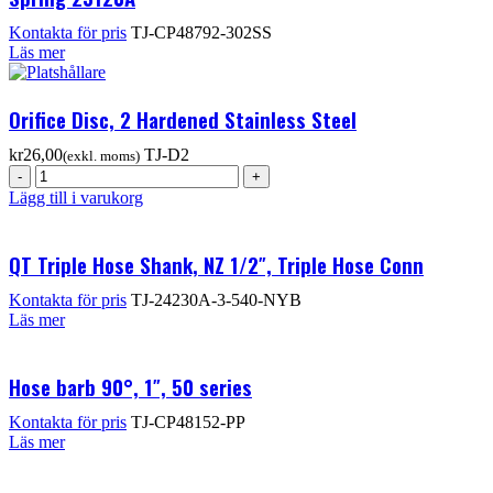
TJ-CP48792-302SS
Läs mer
Orifice Disc, 2 Hardened Stainless Steel
kr
TJ-D2
Lägg till i varukorg
QT Triple Hose Shank, NZ 1/2″, Triple Hose Conn
TJ-24230A-3-540-NYB
Läs mer
Hose barb 90°, 1″, 50 series
TJ-CP48152-PP
Läs mer