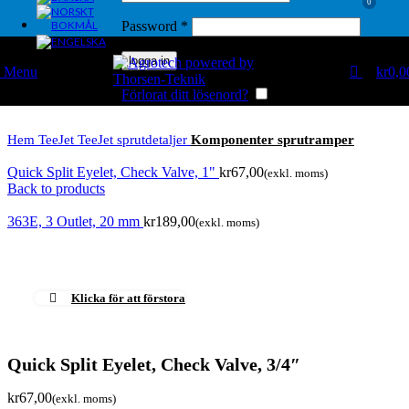
0
Password
*
logga in
Menu
kr
0,0
Förlorat ditt lösenord?
Kom ihåg mig
Hem
TeeJet
TeeJet sprutdetaljer
Komponenter sprutramper
Quick Split Eyelet, Check Valve, 1"
Back to products
363E, 3 Outlet, 20 mm
Klicka för att förstora
Quick Split Eyelet, Check Valve, 3/4″
kr