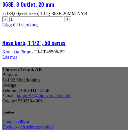
363E, 3 Outlet, 20 mm
kr
TJ-QJ363E-20MM-NYB
Lägg till i varukorg
Hose barb, 1 1/2″, 50 series
TJ-CP45506-PP
Läs mer
Thorsen-Teknik AB
Berga 4
614 92 Söderköping
Sverige
Telefon: (+46) 411 13458
E-mail:
kontorSE@thorsen-teknik.dk
Org. nr: 559258-4006
Länkar
Handelsvillkor
Cookie- och sekretesspolicy