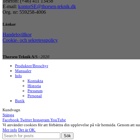
Telefon: (+46) 411 13458
E-mail:
kontorSE@thorsen-teknik.dk
Org. nr: 559258-4006
Länkar
Handelsvillkor
Cookie- och sekretesspolicy
Thorsen-Teknik A/S -
2020
Produkter/Broschyr
Manualer
Info
Kontakta
Historia
Pressrum
Personal
Butik
Kundvagn
Stänga
Facebook
Twitter
Instagram
YouTube
Vi använder cookies för att förbättra din upplevelse på vår hemsida. Genom att 
Mer info
Det är OK.
Sök