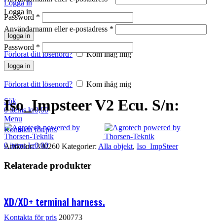
Logga in
Logga in
Password
*
Användarnamn eller e-postadress
*
logga in
Password
*
Förlorat ditt lösenord?
Kom ihåg mig
Klicka för att förstora
logga in
Förlorat ditt lösenord?
Kom ihåg mig
Iso_Impsteer V2 Ecu. S/n:
Sök
0
items
kr
0,00
Menu
Kontakta för pris
0
items
kr
0,00
Artikelnr:
330260
Kategorier:
Alla objekt
,
Iso_ImpSteer
Relaterade produkter
XD/XD+ terminal harness.
Kontakta för pris
200773