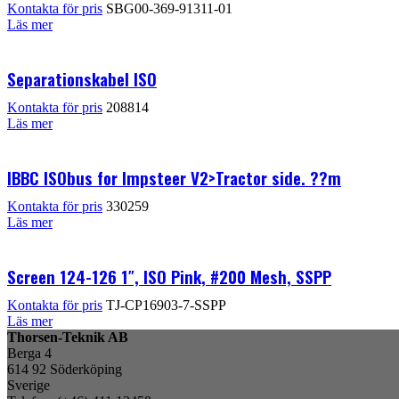
Kontakta för pris
SBG00-369-91311-01
Läs mer
Separationskabel ISO
Kontakta för pris
208814
Läs mer
IBBC ISObus for Impsteer V2>Tractor side. ??m
Kontakta för pris
330259
Läs mer
Screen 124-126 1″, ISO Pink, #200 Mesh, SSPP
Kontakta för pris
TJ-CP16903-7-SSPP
Läs mer
Thorsen-Teknik AB
Berga 4
614 92 Söderköping
Sverige