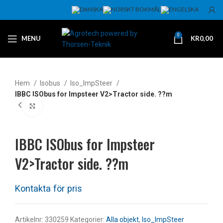
0
MENU
KR
0,00
Hem
Isobus
Iso_ImpSteer
IBBC ISObus for Impsteer V2>Tractor side. ??m
Klicka för att förstora
IBBC ISObus for Impsteer
V2>Tractor side. ??m
Artikelnr:
330259
Kategorier:
Alla objekt
,
Iso_ImpSteer