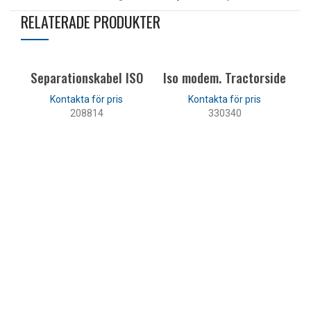
RELATERADE PRODUKTER
Separationskabel ISO
Iso modem. Tractorside
208814
330340
LÄS MER
LÄS MER