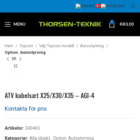
0
MENU
KR
0,00
Hem
Topcon
Välj Topcon modell
Autostyrning
Option. Autostyrning
Klicka för att förstora
ATV kabelsæt X25/X30/X35 – AGI-4
Artikelnr:
240465
Kategorier:
Alla objekt
,
Option. Autostyrning