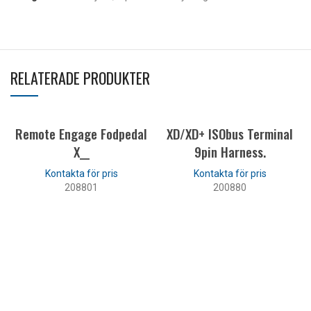
RELATERADE PRODUKTER
Remote Engage Fodpedal
XD/XD+ ISObus Terminal
X__
9pin Harness.
208801
200880
LÄS MER
LÄS MER