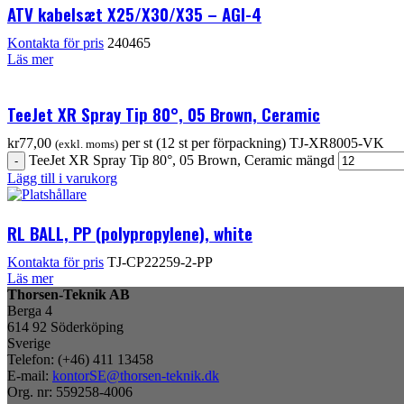
ATV kabelsæt X25/X30/X35 – AGI-4
Kontakta för pris
240465
Läs mer
TeeJet XR Spray Tip 80°, 05 Brown, Ceramic
kr
77,00
per st (12 st per förpackning)
TJ-XR8005-VK
(exkl. moms)
TeeJet XR Spray Tip 80°, 05 Brown, Ceramic mängd
Lägg till i varukorg
RL BALL, PP (polypropylene), white
Kontakta för pris
TJ-CP22259-2-PP
Läs mer
Thorsen-Teknik AB
Berga 4
614 92 Söderköping
Sverige
Telefon: (+46) 411 13458
E-mail:
kontorSE@thorsen-teknik.dk
Org. nr: 559258-4006