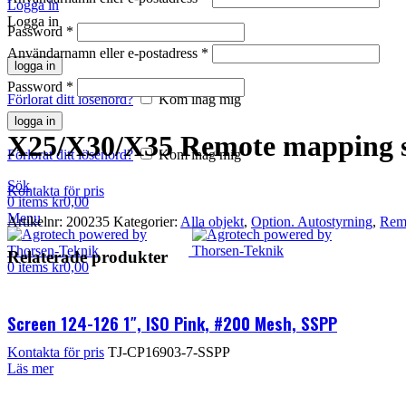
Logga in
Logga in
Password
*
Användarnamn eller e-postadress
*
logga in
Klicka för att förstora
Password
*
Förlorat ditt lösenord?
Kom ihåg mig
logga in
X25/X30/X35 Remote mapping s
Förlorat ditt lösenord?
Kom ihåg mig
Sök
Kontakta för pris
0
items
kr
0,00
Menu
Artikelnr:
200235
Kategorier:
Alla objekt
,
Option. Autostyrning
,
Rem
Relaterade produkter
0
items
kr
0,00
Screen 124-126 1″, ISO Pink, #200 Mesh, SSPP
Kontakta för pris
TJ-CP16903-7-SSPP
Läs mer