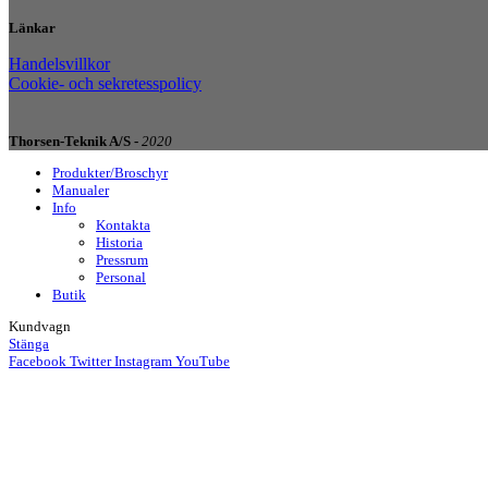
Länkar
Handelsvillkor
Cookie- och sekretesspolicy
Thorsen-Teknik A/S -
2020
Produkter/Broschyr
Manualer
Info
Kontakta
Historia
Pressrum
Personal
Butik
Kundvagn
Stänga
Facebook
Twitter
Instagram
YouTube