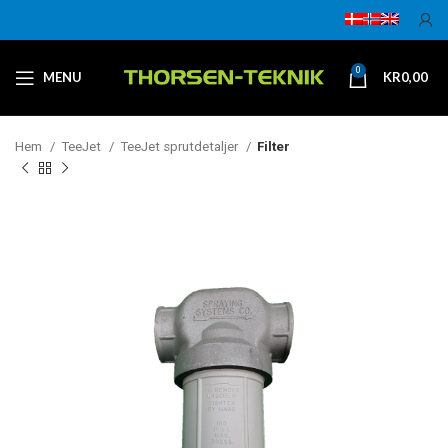
0
MENU
KR
0,00
Hem
TeeJet
TeeJet sprutdetaljer
Filter