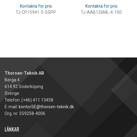
TJ-CP15941-5-SSPP
TJ-AAB126ML-4-100
LÄS MER
LÄS MER
Thorsen-Teknik AB
Berga 4
614 92 Söderköping
Sverige
Telefon: (+46) 411 13458
E-mail:
kontorSE@thorsen-teknik.dk
Org. nr: 559258-4006
LÄNKAR