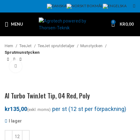
0
MENU
KR
0,00
Hem
TeeJet
TeeJet sprutdetaljer
Munstycken
Sprutmunstycken
Klicka för att förstora
AI Turbo TwinJet Tip, 04 Red, Poly
kr
I lager