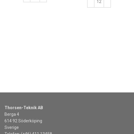
LÄGG TILL I VARUKORG
LÄGG TILL I VARUKORG
Thorsen-Teknik AB
Berga 4
614 92 Söderköping
Sverige
Telefon: (+46) 411 13458