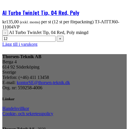
AI Turbo TwinJet Tip, 04 Red, Poly
kr
135,00
per st (12 st per förpackning)
TJ-AITTJ60-
(exkl. moms)
11004VP
AI Turbo TwinJet Tip, 04 Red, Poly mängd
Lägg till i varukorg
Thorsen-Teknik AB
Berga 4
614 92 Söderköping
Sverige
Telefon: (+46) 411 13458
E-mail:
kontorSE@thorsen-teknik.dk
Org. nr: 559258-4006
Länkar
Handelsvillkor
Cookie- och sekretesspolicy
Thorsen-Teknik A/S -
2020