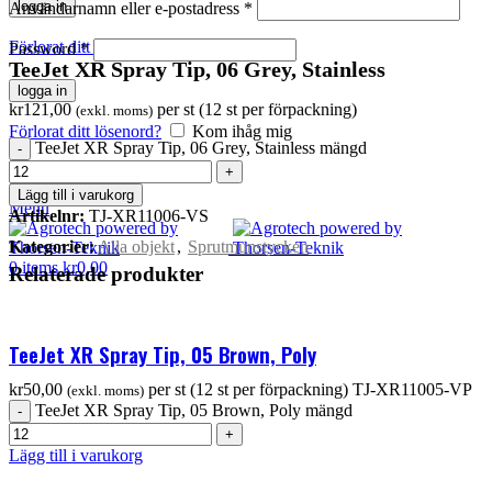
logga in
Användarnamn eller e-postadress
*
Förlorat ditt lösenord?
Kom ihåg mig
Password
*
TeeJet XR Spray Tip, 06 Grey, Stainless
logga in
kr
121,00
per st (12 st per förpackning)
(exkl. moms)
Förlorat ditt lösenord?
Kom ihåg mig
TeeJet XR Spray Tip, 06 Grey, Stainless mängd
Sök
0
items
kr
0,00
Lägg till i varukorg
Menu
Artikelnr:
TJ-XR11006-VS
Kategorier:
Alla objekt
,
Sprutmunstycken
0
items
kr
0,00
Relaterade produkter
TeeJet XR Spray Tip, 05 Brown, Poly
kr
50,00
per st (12 st per förpackning)
TJ-XR11005-VP
(exkl. moms)
TeeJet XR Spray Tip, 05 Brown, Poly mängd
Lägg till i varukorg