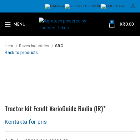
0
MENU
KR
0,00
Hem
Raven Industries
SBG
Back to products
Klicka för att förstora
Tractor kit Fendt VarioGuide Radio (IR)*