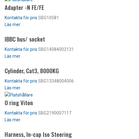
Adapter -N FE/FE
SBG10581
Läs mer
IBBC hus/ socket
SBG14084002131
Läs mer
Cylinder, Cat3, 8000KG
SBG13348004006
Läs mer
O ring Viton
SBG2190007117
Läs mer
Harness, In-cap Iso Steering