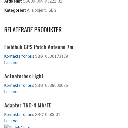
Artikelnr:
SBG00-369-93222-02
Kategorier:
Alla objekt
,
SBG
RELATERADE PRODUKTER
Fieldhub GPS Patch Antenne 7m
SBG10630173179
Läs mer
Actuatorbox Light
SBG10638000085
Läs mer
Adapter TNC-N MA/FE
SBG10583-01
Läs mer