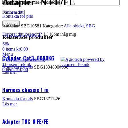
Adapter -N FE/FE
logga in
Användarnamn eller e-postadress
*
Förlorat ditt lösenord?
Kom ihåg mig
Password
*
Kontakta för pris
logga in
Artikelnr:
SBG10581
Kategorier:
Alla objekt
,
SBG
Förlorat ditt lösenord?
Kom ihåg mig
Relaterade produkter
Sök
0
items
kr
0,00
Menu
Cylinder, Cat3, 8000KG
Kontakta för pris
SBG13348004006
0
items
kr
0,00
Läs mer
Harness chassis 1 m
Kontakta för pris
SBG13711-26
Läs mer
Adapter TNC-N FE/FE