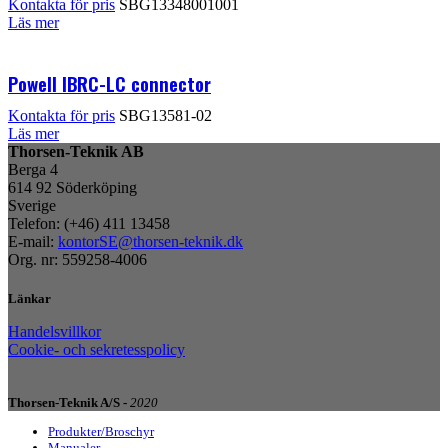
Kontakta för pris
SBG13348001001
Läs mer
Powell IBRC-LC connector
Kontakta för pris
SBG13581-02
Läs mer
Thorsen-Teknik AB
Berga 4
614 92 Söderköping
Sverige
Telefon: (+46) 411 13458
E-mail:
kontorSE@thorsen-teknik.dk
Org. nr: 559258-4006
Länkar
Handelsvillkor
Cookie- och sekretesspolicy
Thorsen-Teknik A/S -
2020
Produkter/Broschyr
Manualer