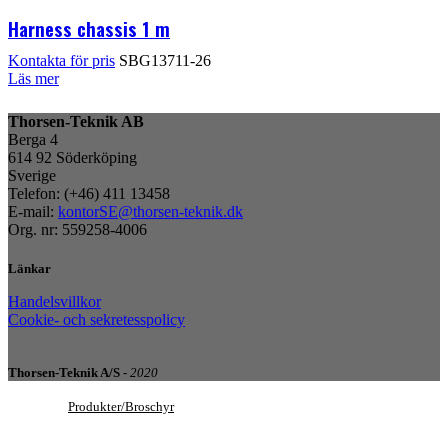
Harness chassis 1 m
SBG13711-26
Läs mer
Thorsen-Teknik AB
Berga 4
614 92 Söderköping
Sverige
Telefon: (+46) 411 13458
E-mail:
kontorSE@thorsen-teknik.dk
Org. nr: 559258-4006
Länkar
Handelsvillkor
Cookie- och sekretesspolicy
Thorsen-Teknik A/S -
2020
Produkter/Broschyr