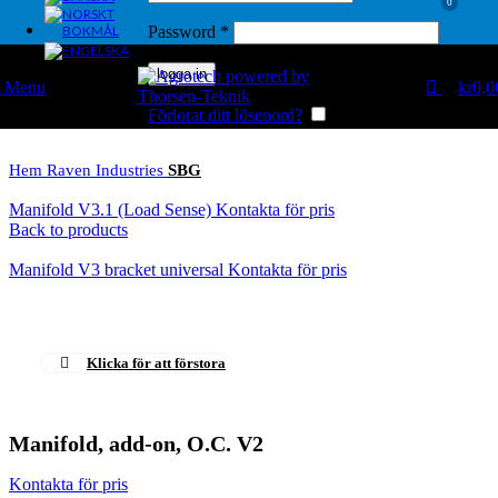
0
Password
*
logga in
Menu
kr
0,0
Förlorat ditt lösenord?
Kom ihåg mig
Hem
Raven Industries
SBG
Manifold V3.1 (Load Sense)
Back to products
Manifold V3 bracket universal
Klicka för att förstora
Manifold, add-on, O.C. V2