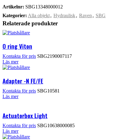
Artikelnr:
SBG13348000012
Kategorier:
Alla objekt
,
Hydraulisk
,
Raven
,
SBG
Relaterade produkter
O ring Viton
SBG2190007117
Läs mer
Adapter -N FE/FE
SBG10581
Läs mer
Actuatorbox Light
SBG10638000085
Läs mer