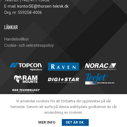
Telefon: (+46) 411 13458
E-mail:
kontorSE@thorsen-teknik.dk
Org. nr: 559258-4006
LÄNKAR
Handelsvillkor
Cookie- och sekretesspolicy
Vi använder cookies för att förbättra din upplevelse på vår
hemsida. Genom att surfa på denna webbplats godkänner du vår
användning av cookies.
Thorsen-Teknik A/S -
2020
MER INFO
DET ÄR OK.