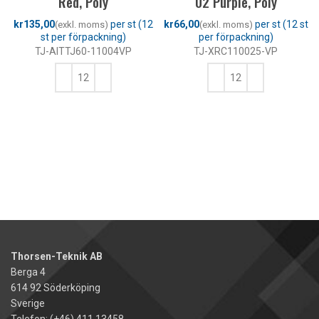
Red, Poly
02 Purple, Poly
kr
kr
TJ-AITTJ60-11004VP
TJ-XRC110025-VP
LÄGG TILL I VARUKORG
LÄGG TILL I VARUKORG
Thorsen-Teknik AB
Berga 4
614 92 Söderköping
Sverige