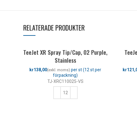
RELATERADE PRODUKTER
TeeJet XR Spray Tip/Cap, 02 Purple,
TeeJe
Stainless
kr
kr
TJ-XRC110025-VS
LÄGG TILL I VARUKORG