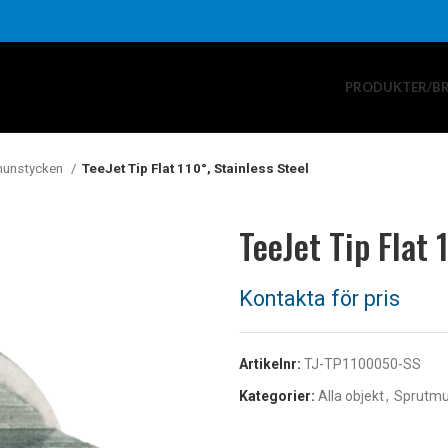
PRODUKTER/B
munstycken
TeeJet Tip Flat 110°, Stainless Steel
TeeJet Tip Flat 
Artikelnr:
TJ-TP1100050-SS
Kategorier:
Alla objekt
,
Sprutmu