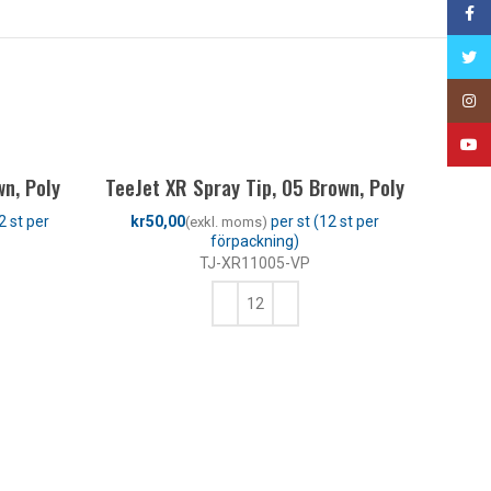
Face
Twitt
Insta
YouT
wn, Poly
TeeJet XR Spray Tip, 05 Brown, Poly
kr
TJ-XR11005-VP
LÄGG TILL I VARUKORG
Quick