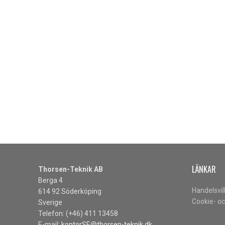
LÄNKAR
Thorsen-Teknik AB
Berga 4
Handelsvil
614 92 Söderköping
Cookie- oc
Sverige
Telefon: (+46) 411 13458
E-mail:
kontorSE@thorsen-teknik.dk