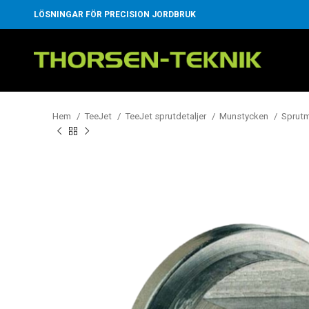
LÖSNINGAR FÖR PRECISION JORDBRUK
Hem
TeeJet
TeeJet sprutdetaljer
Munstycken
Sprut