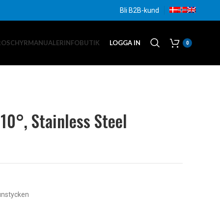
Bli B2B-kund
ROSCHYR
MANUALER
INFO
BUTIK
LOGGA IN
0
110°, Stainless Steel
nstycken