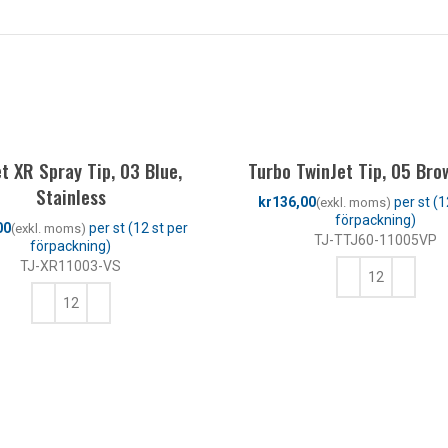
t XR Spray Tip, 03 Blue,
Turbo TwinJet Tip, 05 Bro
Stainless
kr
TJ-TTJ60-11005VP
TJ-XR11003-VS
LÄGG TILL I VARUKORG
LÄGG TILL I VARUKORG