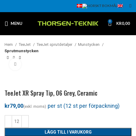
0
MENU
KR
0,00
Hem
TeeJet
TeeJet sprutdetaljer
Munstycken
Sprutmunstycken
Klicka för att förstora
TeeJet XR Spray Tip, 06 Grey, Ceramic
kr
LÄGG TILL I VARUKORG