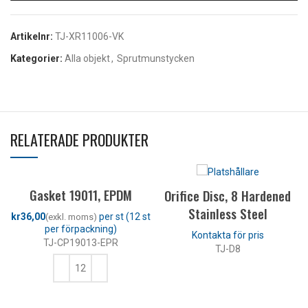
Artikelnr:
TJ-XR11006-VK
Kategorier:
Alla objekt
,
Sprutmunstycken
RELATERADE PRODUKTER
Gasket 19011, EPDM
Orifice Disc, 8 Hardened
Stainless Steel
kr
TJ-CP19013-EPR
TJ-D8
LÄS MER
LÄGG TILL I VARUKORG