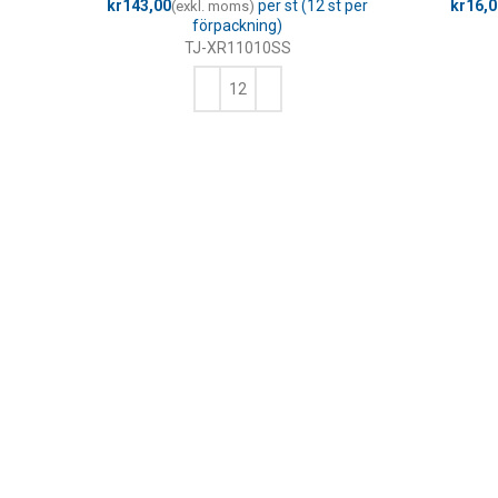
kr
kr
TJ-XR11010SS
LÄGG TILL I VARUKORG