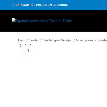
LÖSNINGAR FÖR PRECISION JORDBRUK
Hem
TeeJet
TeeJet sprutdetaljer
Munstycken
Sprut
Klicka för att förstora