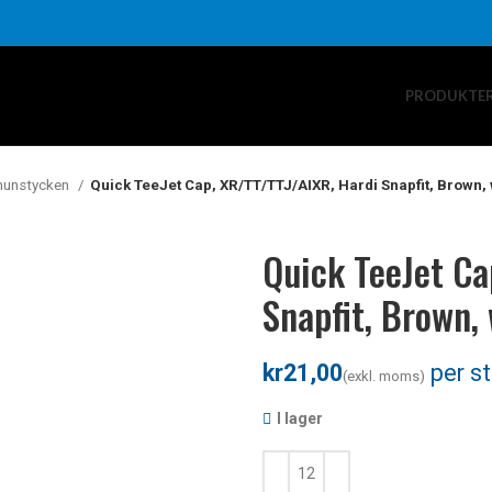
PRODUKTE
munstycken
Quick TeeJet Cap, XR/TT/TTJ/AIXR, Hardi Snapfit, Brown,
Quick TeeJet Ca
Snapfit, Brown,
kr
I lager