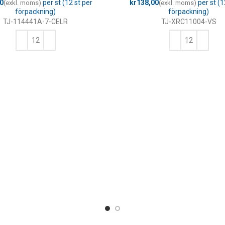
kr
TJ-114441A-7-CELR
TJ-XRC11004-VS
LÄGG TILL I VARUKORG
LÄGG TILL I VARUKORG