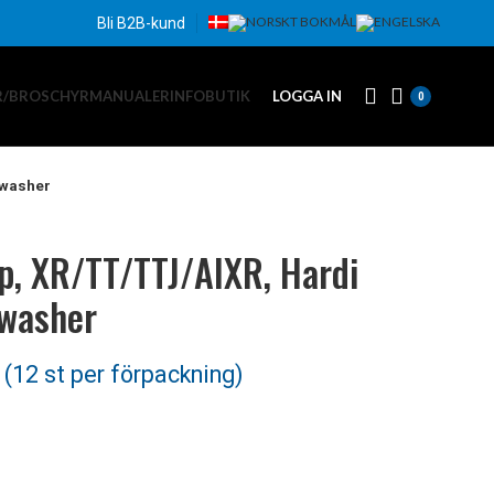
Bli B2B-kund
R/BROSCHYR
MANUALER
INFO
BUTIK
LOGGA IN
0
 washer
p, XR/TT/TTJ/AIXR, Hardi
 washer