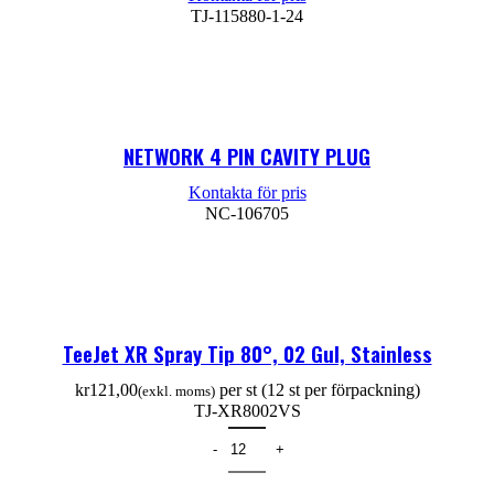
TJ-115880-1-24
Läs mer
NETWORK 4 PIN CAVITY PLUG
NC-106705
Läs mer
TeeJet XR Spray Tip 80°, 02 Gul, Stainless
kr
TJ-XR8002VS