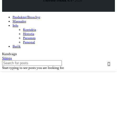
Thorsen-Teknik A/S -
2020
Produkter/Broschyr
Manualer
Info
Kontakta
Historia
Pressrum
Personal
Butik
Kundvagn
Stänga
Start typing to see posts you are looking for.
Vi använder cookies för att förbättra din upplevelse på vår hemsida.
Genom att surfa på denna webbplats godkänner du vår användning av
cookies.
MER INFO
Det är OK.