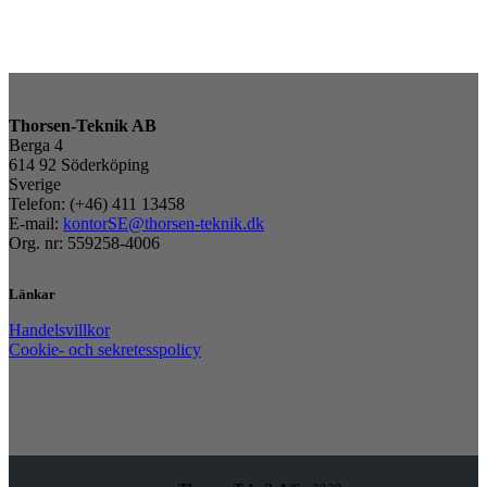
Lägg till i varukorg
Thorsen-Teknik AB
Berga 4
614 92 Söderköping
Sverige
Telefon: (+46) 411 13458
E-mail:
kontorSE@thorsen-teknik.dk
Org. nr: 559258-4006
Länkar
Handelsvillkor
Cookie- och sekretesspolicy