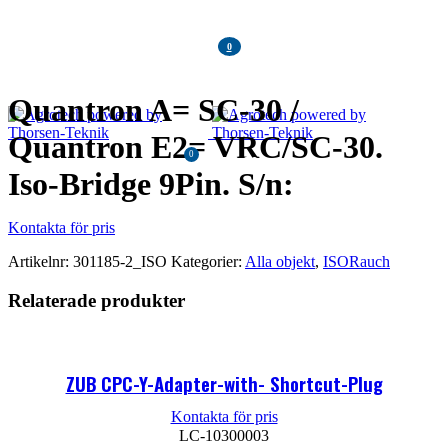
Klicka för att förstora
0
MENU
Quantron A= SC-30 /
Quantron E2= VRC/SC-30.
0
KR
0,00
Iso-Bridge 9Pin. S/n:
Artikelnr:
301185-2_ISO
Kategorier:
Alla objekt
,
ISORauch
Relaterade produkter
ZUB CPC-Y-Adapter-with- Shortcut-Plug
LC-10300003