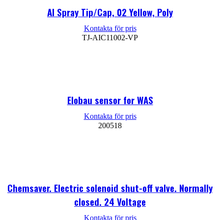
AI Spray Tip/Cap, 02 Yellow, Poly
TJ-AIC11002-VP
Läs mer
Elobau sensor for WAS
200518
Läs mer
Chemsaver. Electric solenoid shut-off valve. Normally
closed. 24 Voltage