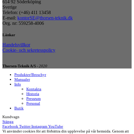
614 92 Söderköping
Sverige
Telefon: (+46) 411 13458
E-mail:
kontorSE@thorsen-teknik.dk
Org. nr: 559258-4006
Länkar
Handelsvillkor
Cookie- och sekretesspolicy
Thorsen-Teknik A/S -
2020
Produkter/Broschyr
Manualer
Info
Kontakta
Historia
Pressrum
Personal
Butik
Kundvagn
Stänga
Facebook
Twitter
Instagram
YouTube
Vi använder cookies för att förbättra din upplevelse på vår hemsida. Genom att