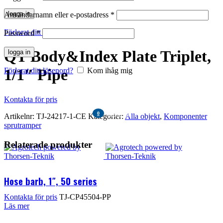
Klicka för att förstora
logga in
Användarnamn eller e-postadress
*
Förlorat ditt lösenord?
Kom ihåg mig
Password
*
QT Body&Index Plate Triplet,
logga in
1/1″ Pipe
Förlorat ditt lösenord?
Kom ihåg mig
Kontakta för pris
KR
0,00
0
Artikelnr:
TJ-24217-1-CE
Kategorier:
Alla objekt
,
Komponenter
items
sprutramper
MENU
Relaterade produkter
KR
0,00
Hose barb, 1″, 50 series
Kontakta för pris
TJ-CP45504-PP
Läs mer