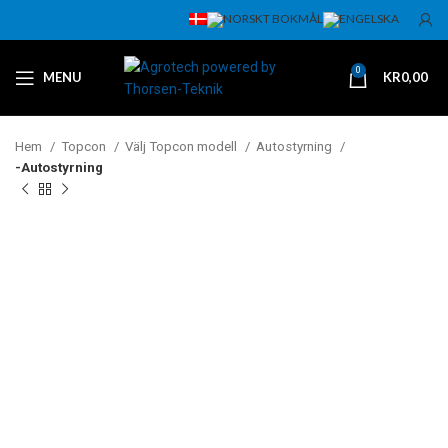
0
MENU
KR
0,00
Hem
Topcon
Välj Topcon modell
Autostyrning
-Autostyrning