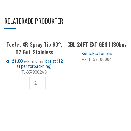
RELATERADE PRODUKTER
TeeJet XR Spray Tip 80°,
CBL 24FT EXT GEN I ISObus
02 Gul, Stainless
R-11157100004
kr
LÄS MER
TJ-XR8002VS
LÄGG TILL I VARUKORG