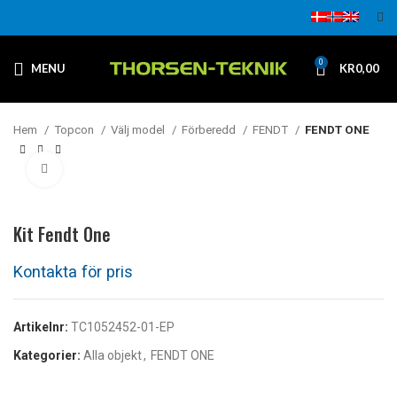
0
MENU
KR
0,00
Hem
Topcon
Välj model
Förberedd
FENDT
FENDT ONE
Klicka för att förstora
Kit Fendt One
Artikelnr:
TC1052452-01-EP
Kategorier:
Alla objekt
,
FENDT ONE