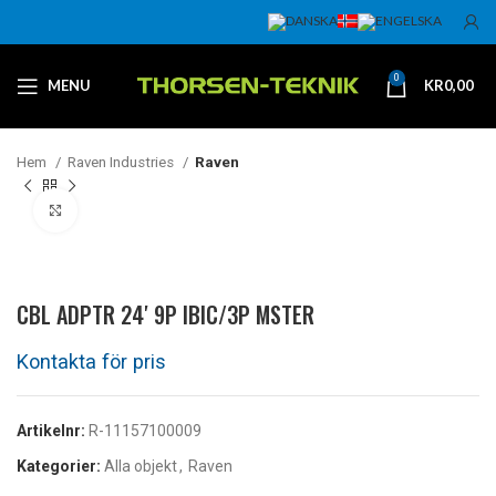
0
MENU
KR
0,00
Hem
Raven Industries
Raven
Klicka för att förstora
CBL ADPTR 24′ 9P IBIC/3P MSTER
Artikelnr:
R-11157100009
Kategorier:
Alla objekt
,
Raven