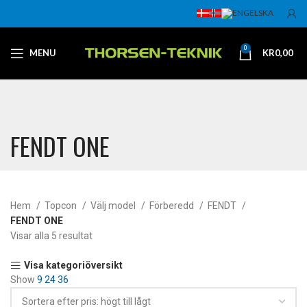
0
MENU
KR
0,00
FENDT ONE
Hem
Topcon
Välj model
Förberedd
FENDT
FENDT ONE
Visar alla 5 resultat
Visa kategoriöversikt
Show
9
24
36