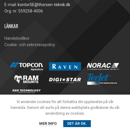
E-mail:
kontorSE@thorsen-teknik.dk
Org. nr: 559258-4006
LÄNKAR
Handelsvillkor
Cookie- och sekretesspolicy
Vi använder cookies för att förbättra din upplevelse på vår
hemsida. Genom att surfa på denna webbplats godkänner du vår
användning av cookies.
Thorsen-Teknik A/S -
2020
MER INFO
DET ÄR OK.