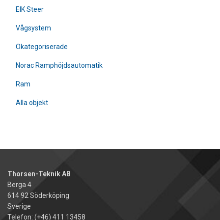
EIK Steer
Vågsystem
Okategoriserade
Norac Ramphöjdsautomatik
Ram
Alla objekt
Thorsen-Teknik AB
Berga 4
614 92 Söderköping
Sverige
Telefon: (+46) 411 13458