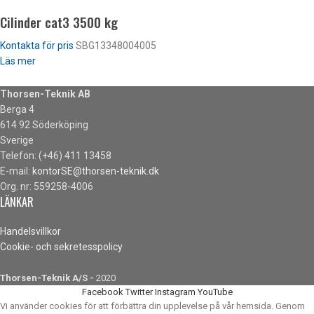
Cilinder cat3 3500 kg
Kontakta för pris
SBG13348004005
Läs mer
Thorsen-Teknik AB
Berga 4
614 92 Söderköping
Sverige
Telefon: (+46) 411 13458
E-mail:
kontorSE@thorsen-teknik.dk
Org. nr: 559258-4006
LÄNKAR
Handelsvillkor
Cookie- och sekretesspolicy
Thorsen-Teknik A/S -
2020
Facebook
Twitter
Instagram
YouTube
Vi använder cookies för att förbättra din upplevelse på vår hemsida. Genom