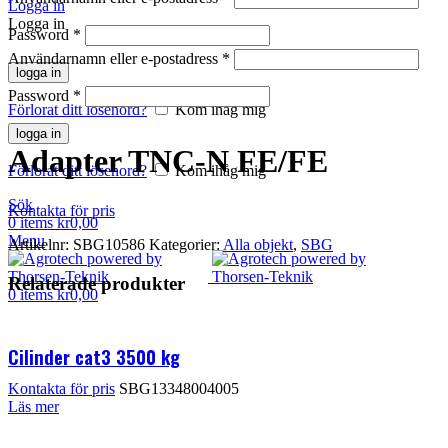
Logga in
Logga in
Password
*
Användarnamn eller e-postadress
*
logga in
Klicka för att förstora
Password
*
Förlorat ditt lösenord?
Kom ihåg mig
logga in
Adapter TNC-N FE/FE
Förlorat ditt lösenord?
Kom ihåg mig
Sök
Kontakta för pris
0
items
kr
0,00
Menu
Artikelnr:
SBG10586
Kategorier:
Alla objekt
,
SBG
Relaterade produkter
0
items
kr
0,00
Cilinder cat3 3500 kg
Kontakta för pris
SBG13348004005
Läs mer