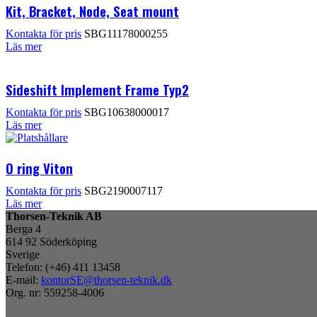
Kit, Bracket, Node, Seat mount
Kontakta för pris
SBG11178000255
Läs mer
Sideshift Implement Frame Typ2
Kontakta för pris
SBG10638000017
Läs mer
O ring Viton
Kontakta för pris
SBG2190007117
Läs mer
Thorsen-Teknik AB
Berga 4
614 92 Söderköping
Sverige
Telefon: (+46) 411 13458
E-mail:
kontorSE@thorsen-teknik.dk
Org. nr: 559258-4006