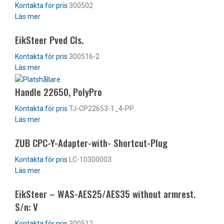
300502
Läs mer
EikSteer Pved Cls.
300516-2
Läs mer
Handle 22650, PolyPro
TJ-CP22653-1_4-PP
Läs mer
ZUB CPC-Y-Adapter-with- Shortcut-Plug
LC-10300003
Läs mer
EikSteer – WAS-AES25/AES35 without armrest.
S/n: V
300512