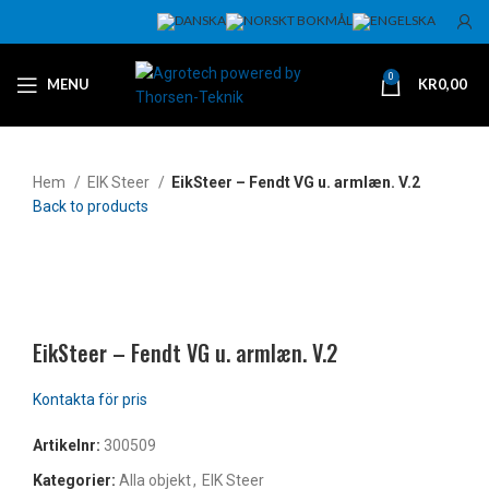
0
MENU
KR
0,00
Hem
EIK Steer
EikSteer – Fendt VG u. armlæn. V.2
Back to products
Klicka för att förstora
EikSteer – Fendt VG u. armlæn. V.2
Artikelnr:
300509
Kategorier:
Alla objekt
,
EIK Steer