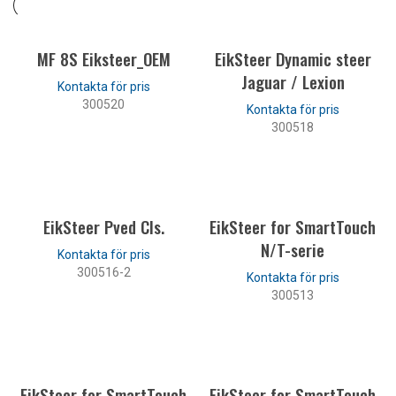
MF 8S Eiksteer_OEM
EikSteer Dynamic steer
Jaguar / Lexion
300520
300518
LÄS MER
LÄS MER
EikSteer Pved Cls.
EikSteer for SmartTouch
N/T-serie
300516-2
300513
LÄS MER
LÄS MER
EikSteer for SmartTouch
EikSteer for SmartTouch