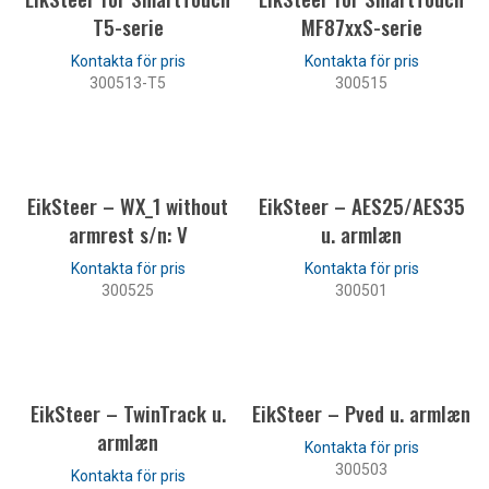
T5-serie
MF87xxS-serie
300513-T5
300515
LÄS MER
LÄS MER
EikSteer – WX_1 without
EikSteer – AES25/AES35
armrest s/n: V
u. armlæn
300525
300501
LÄS MER
LÄS MER
EikSteer – TwinTrack u.
EikSteer – Pved u. armlæn
armlæn
300503