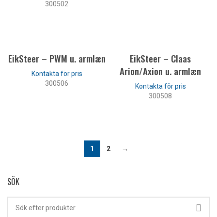
300502
LÄS MER
LÄS MER
EikSteer – PWM u. armlæn
EikSteer – Claas
Arion/Axion u. armlæn
300506
300508
LÄS MER
LÄS MER
1
2
→
SÖK