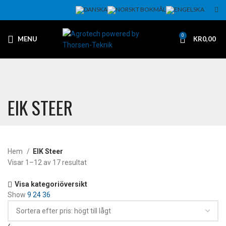
0
MENU
KR
0,00
EIK STEER
Hem
EIK Steer
Visar 1–12 av 17 resultat
Visa kategoriöversikt
Show
9
24
36